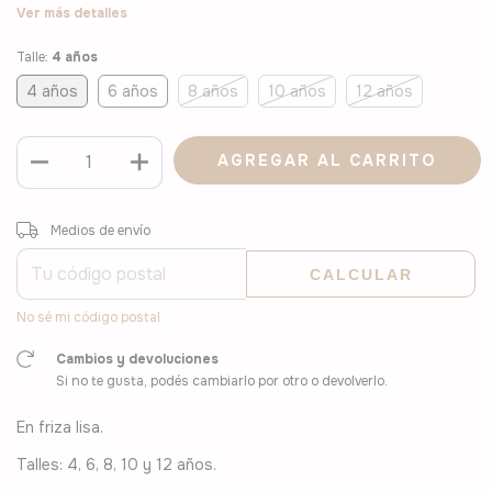
Ver más detalles
Talle:
4 años
4 años
6 años
8 años
10 años
12 años
Entregas para el CP:
CAMBIAR CP
Medios de envío
CALCULAR
No sé mi código postal
Cambios y devoluciones
Si no te gusta, podés cambiarlo por otro o devolverlo.
En friza lisa.
Talles: 4, 6, 8, 10 y 12 años.