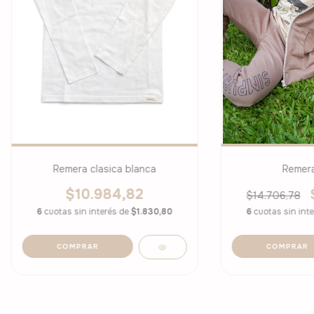
Remera clasica blanca
Remera
$10.984,82
$14.706,78
6
cuotas sin interés de
$1.830,80
6
cuotas sin int
COMPRAR
COMPRAR