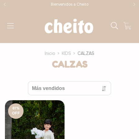
Bienvenidos a Cheito
0
Inicio
>
KIDS
>
CALZAS
CALZAS
61
%
OFF