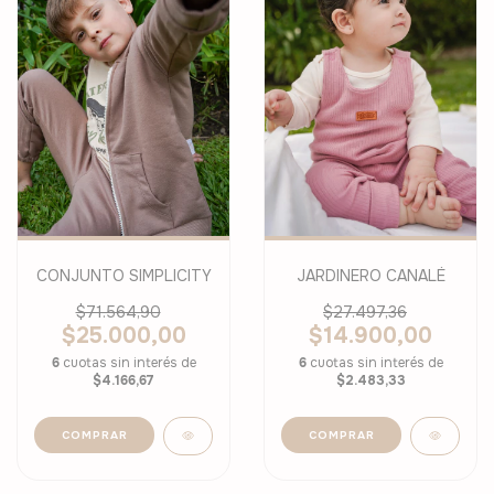
CONJUNTO SIMPLICITY
JARDINERO CANALÉ
$71.564,90
$27.497,36
$25.000,00
$14.900,00
6
cuotas sin interés de
6
cuotas sin interés de
$4.166,67
$2.483,33
COMPRAR
COMPRAR