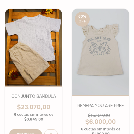
60
%
OFF
CONJUNTO BAMBULA
REMERA YOU ARE FREE
$23.070,00
6
cuotas sin interés de
$15.107,00
$3.845,00
$6.000,00
6
cuotas sin interés de