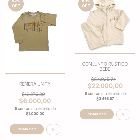
52
%
59
%
OFF
OFF
CONJUNTO RUSTICO
BEBE
$54.035,74
REMERA UNITY
$22.000,00
6
cuotas sin interés de
$12.378,30
$3.666,67
$6.000,00
6
cuotas sin interés de
$1.000,00
COMPRAR
COMPRAR