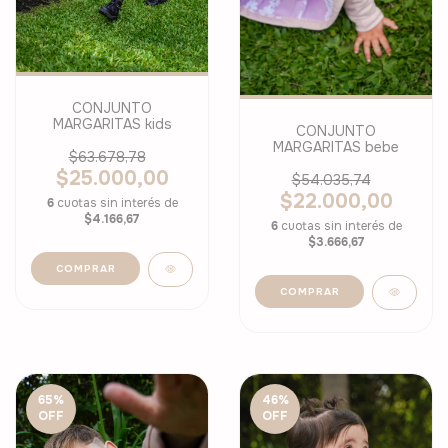
CONJUNTO
MARGARITAS kids
CONJUNTO
MARGARITAS bebe
$63.678,78
$25.000,00
$54.035,74
$22.000,00
6
cuotas sin interés de
$4.166,67
6
cuotas sin interés de
$3.666,67
COMPRAR
COMPRAR
65
%
46
%
OFF
OFF