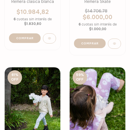
Remera clasica blanca
Remera Skate
$10.984,82
$14.706,78
$6.000,00
6
cuotas sin interés de
$1.830,80
6
cuotas sin interés de
$1.000,00
COMPRAR
COMPRAR
61
%
59
%
OFF
OFF