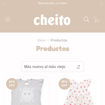
Bienvenidos a Cheito
0
Inicio
>
Productos
Productos
63
%
65
%
OFF
OFF