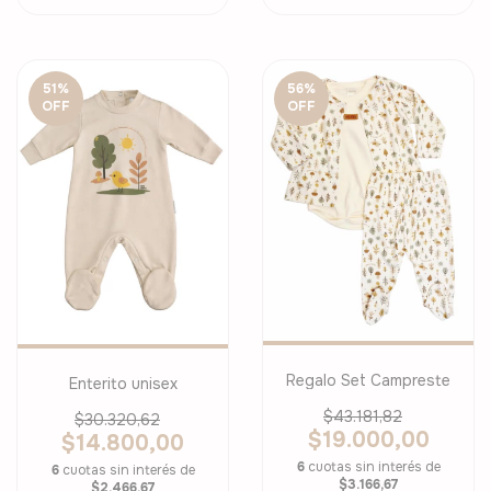
51
%
56
%
OFF
OFF
Regalo Set Campreste
Enterito unisex
$43.181,82
$30.320,62
$19.000,00
$14.800,00
6
cuotas sin interés de
6
cuotas sin interés de
$3.166,67
$2.466,67