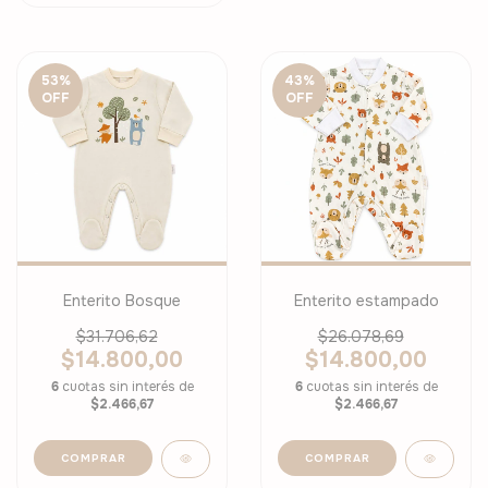
53
%
43
%
OFF
OFF
Enterito Bosque
Enterito estampado
$31.706,62
$26.078,69
$14.800,00
$14.800,00
6
cuotas sin interés de
6
cuotas sin interés de
$2.466,67
$2.466,67
COMPRAR
COMPRAR